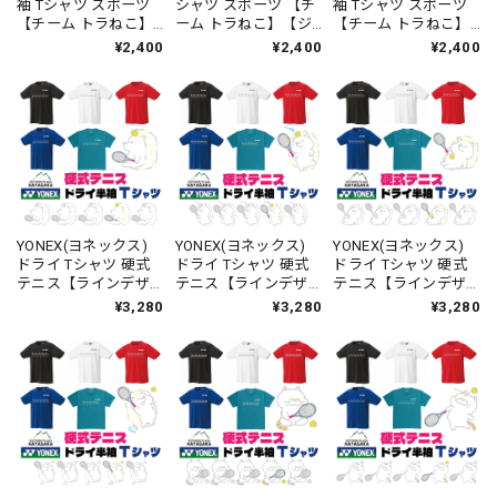
袖 Tシャツ スポーツ
シャツ スポーツ 【チ
袖 Tシャツ スポーツ
【チーム トラねこ】
ーム トラねこ】【ジ
【チーム トラねこ】
【ジュニア〜大人サ
ュニア〜大人サイズ
【ジュニア〜大人サ
¥2,400
¥2,400
¥2,400
イズ対応】ドライ素
対応】ドライ素材 吸
イズ対応】ドライ素
材 吸汗速乾 UVカット
汗速乾 UVカット【送
材 吸汗速乾 UVカット
【送料無料】
料無料】【00300】
【送料無料】
【00300】
【00300】
YONEX(ヨネックス)
YONEX(ヨネックス)
YONEX(ヨネックス)
ドライ Tシャツ 硬式
ドライ Tシャツ 硬式
ドライ Tシャツ 硬式
テニス【ラインデザ
テニス【ラインデザ
テニス【ラインデザ
イン】【ハリネズ
イン】【ハリネズ
イン】【ハリネズ
¥3,280
¥3,280
¥3,280
ミ】【遠くを見つめ
ミ】【からぶり】
ミ】【寝そべって ひ
て ひとやすみ】
【16500】【LINE-
とやすみ】【16500】
【16500】【LINE-
31】【送料無料】
【LINE-32】【送料無
30】【送料無料】
料】