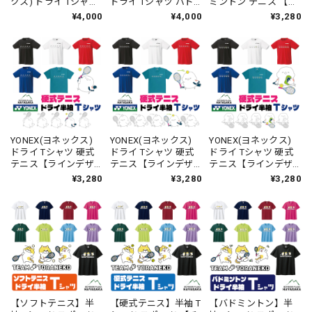
クス) ドライ Tシャツ
ドライ Tシャツ バド
ミントン テニス 【ワ
バドミントン 【トラ
ミントン テニス 【ビ
ンちゃんのかお】
¥4,000
¥4,000
¥3,280
ねこ からぶり】
ッグシルエット】
【16500】【送料無
【16500】【送料無
【シマエナガのか
料】
料】
お】【16500】【送料
無料】
YONEX(ヨネックス)
YONEX(ヨネックス)
YONEX(ヨネックス)
ドライ Tシャツ 硬式
ドライ Tシャツ 硬式
ドライ Tシャツ 硬式
テニス【ラインデザ
テニス【ラインデザ
テニス【ラインデザ
イン】【シマエナ
イン】【シマエナ
イン】【シマエナ
¥3,280
¥3,280
¥3,280
ガ】【スマッシュ】
ガ】【からぶり】
ガ】【ひとやすみ】
【16500】【LINE-
【16500】【LINE-
【16500】【LINE-
27】【送料無料】
28】【送料無料】
29】【送料無料】
【ソフトテニス】半
【硬式テニス】半袖 T
【バドミントン】半