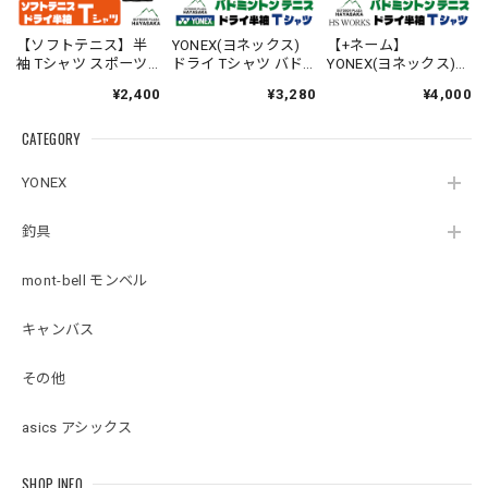
【ソフトテニス】半
YONEX(ヨネックス)
【+ネーム】
袖 Tシャツ スポーツ
ドライ Tシャツ バド
YONEX(ヨネックス)
【チーム トラねこ】
ミントン テニス 【ワ
ドライ Tシャツ バド
¥2,400
¥3,280
¥4,000
【ジュニア〜大人サ
ンちゃんのかお】
ミントン テニス 【ビ
イズ対応】ドライ素
【16500】【送料無
ッグシルエット】
CATEGORY
材 吸汗速乾 UVカット
料】
【シマエナガのか
【送料無料】
お】【16500】【送料
【00300】
無料】
YONEX
釣具
mont-bell モンベル
キャンバス
その他
asics アシックス
SHOP INFO