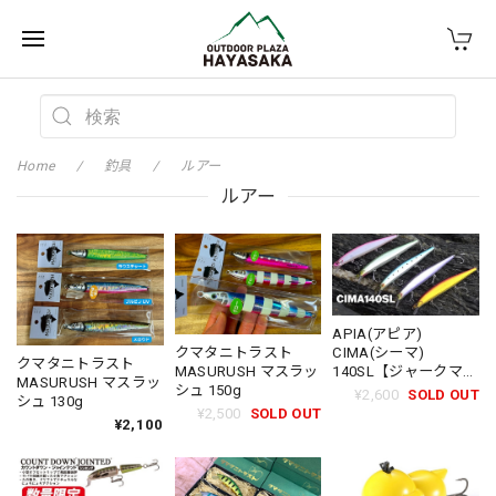
Home
釣具
ルアー
ルアー
APIA(アピア)
クマタニトラスト
CIMA(シーマ)
クマタニトラスト
MASURUSH マスラッ
140SL【ジャークマン
MASURUSH マスラッ
シュ 150g
林準悟 監修】
¥2,600
SOLD OUT
シュ 130g
¥2,500
SOLD OUT
¥2,100