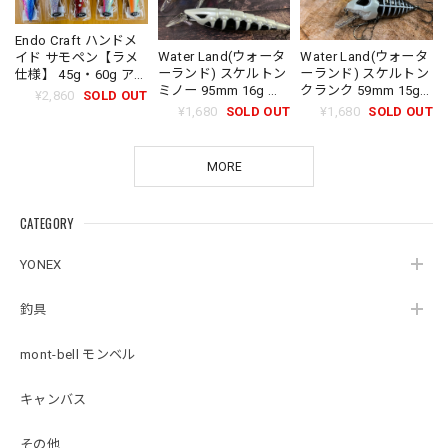
Endo Craft ハンドメ
Water Land(ウォータ
Water Land(ウォータ
イド サモペン【ラメ
ーランド) スケルトン
ーランド) スケルトン
仕様】 45g・60g アキ
ミノー 95mm 16g フ
クランク 59mm 15g
アジ ルアー エンドウ
¥2,860
SOLD OUT
ローティング
フローティング
クラフト
¥1,680
SOLD OUT
¥1,680
SOLD OUT
MORE
CATEGORY
YONEX
釣具
mont-bell モンベル
キャンバス
その他