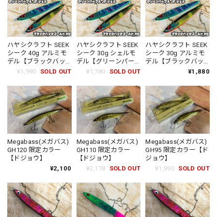
ハヤシクラフト SEEK
ハヤシクラフト SEEK
ハヤシクラフト SEEK
シーク 40g アルミモ
シーク 30g シェルモ
シーク 30g アルミモ
デル【ブラックバッ
デル【グリーンパー
デル【ブラックバッ
クゴールドRB】
プルJPシェル】
クゴールドRB】
¥1,990
SOLD OUT
¥1,780
SOLD OUT
¥1,880
【2024】【ハヤサカ
【2024】【ハヤサカ
【2024】【ハヤサカ
オリジナルカラー】
オリジナルカラー】
オリジナルカラー】
HAYASHICRAFT
HAYASHICRAFT
HAYASHICRAFT
CRAFT
CRAFT
CRAFT
Megabass(メガバス)
Megabass(メガバス)
Megabass(メガバス)
GH120 限定カラー
GH110 限定カラー
GH95 限定カラー【ド
【ドジョウ】
【ドジョウ】
ジョウ】
¥2,100
¥2,178
SOLD OUT
¥1,990
SOLD OUT