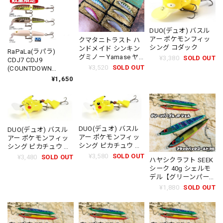
DUO(デュオ) バスル
アー ポケモンフィッ
クマタニトラスト ハ
シング コダック
ンドメイド シンキン
RaPaLa(ラパラ)
グミノー Yamase ヤ
¥3,380
SOLD OUT
CDJ7 CDJ9
マセ 80S
¥3,520
SOLD OUT
(COUNTDOWN
JOINTED) カウントダ
¥1,650
ウンジョインテッド
【2024限定カラー】
DUO(デュオ) バスル
DUO(デュオ) バスル
アー ポケモンフィッ
アー ポケモンフィッ
シング ピカチュウ き
シング ピカチュウ ニ
りっとFace
コニコFace
¥3,580
SOLD OUT
¥3,480
SOLD OUT
ハヤシクラフト SEEK
シーク 40g シェルモ
デル【グリーンパー
プルJPシェル】
¥1,880
SOLD OUT
【2024】【ハヤサカ
オリジナルカラー】
HAYASHICRAFT
CRAFT