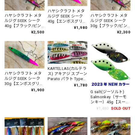
ハヤシクラフト メタ
ハヤシクラフト メタ
ハヤシクラフト メタ
ルジグ SEEK シーク
ルジグ SEEK シーク
ルジグ SEEK シーク
40g【エンボスグリー
40g【ブラック/ピン
30g【ブラック/ピン
ン/ピンクテール】
¥1,980
クシェル(ニュージー
クシェル(ニュージー
【2023】【ハヤサカ
¥2,500
¥2,300
ランド)】【2023】
ランド)】【2023】
オリジナルカラー】
【ハヤサカオリジナ
【ハヤサカオリジナ
HAYASHICRAFT
ルカラー】
ルカラー】
CRAFT
HAYASHICRAFT
HAYASHICRAFT
CRAFT
CRAFT
KARTELLAS(カルテラ
ハヤシクラフト メタ
ス) アキアジ スプーン
ルジグ SEEK シーク
Parato パラト Type
30g【エンボスグリー
AK 45g
¥1,780
ン/ピンクテール】
¥1,900
G salt(ジーソルト)
【2023】【ハヤサカ
Salmonkey（サーモ
オリジナルカラー】
ンキー）45g【スーパ
HAYASHICRAFT
ーグロー】
¥1,480
SOLD OUT
CRAFT