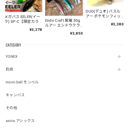
DUO(デュオ) バスル
アー ポケモンフィッ
メガバス EELER(イー
Endo Craft 紫電 30g
シング コダック
ラ) SP-C【限定カラ
¥3,380
ルアー エンドウクラ
ー】スリムジョイン
¥3,278
フト
トクローラーベイト
¥3,850
Megabass
CATEGORY
YONEX
釣具
mont-bell モンベル
キャンバス
その他
asics アシックス