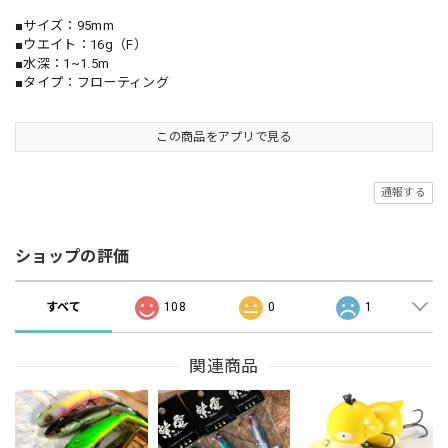
■サイズ：95mm
■ウエイト：16g（F）
■水深：1~1.5m
■タイプ：フローティング
この商品をアプリで見る
通報する
ショップの評価
すべて
108
0
1
関連商品