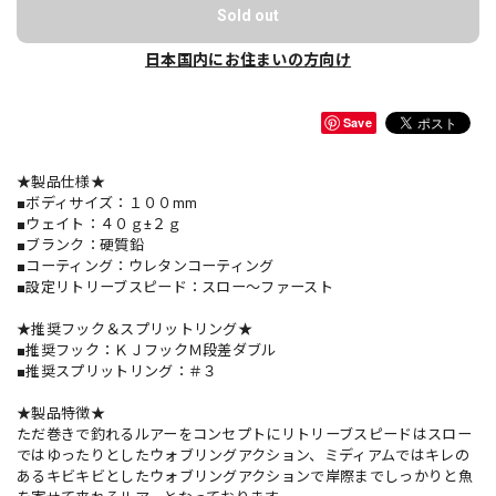
Sold out
日本国内にお住まいの方向け
Save
★製品仕様★
■ボディサイズ：１００mm
■ウェイト：４０ｇ±２ｇ
■ブランク：硬質鉛
■コーティング：ウレタンコーティング
■設定リトリーブスピード：スロー〜ファースト
★推奨フック＆スプリットリング★
■推奨フック：ＫＪフックＭ段差ダブル
■推奨スプリットリング：＃３
★製品特徴★
ただ巻きで釣れるルアーをコンセプトにリトリーブスピードはスロー
ではゆったりとしたウォブリングアクション、ミディアムではキレの
あるキビキビとしたウォブリングアクションで岸際までしっかりと魚