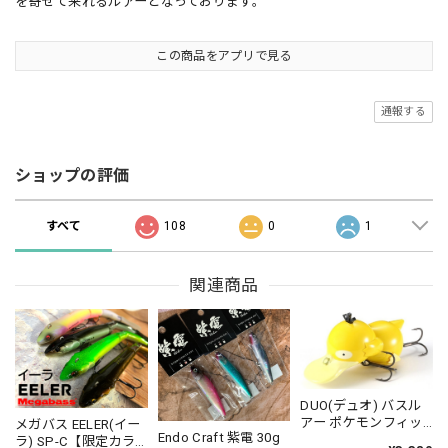
を寄せて来れるルアーとなっております。
この商品をアプリで見る
通報する
ショップの評価
すべて
108
0
1
関連商品
DUO(デュオ) バスル
アー ポケモンフィッ
メガバス EELER(イー
Endo Craft 紫電 30g
シング コダック
ラ) SP-C【限定カラ