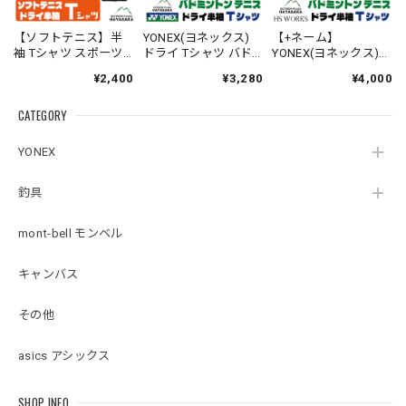
【ソフトテニス】半
YONEX(ヨネックス)
【+ネーム】
袖 Tシャツ スポーツ
ドライ Tシャツ バド
YONEX(ヨネックス)
【チーム トラねこ】
ミントン テニス 【ワ
ドライ Tシャツ バド
¥2,400
¥3,280
¥4,000
【ジュニア〜大人サ
ンちゃんのかお】
ミントン テニス 【ビ
イズ対応】ドライ素
【16500】【送料無
ッグシルエット】
CATEGORY
材 吸汗速乾 UVカット
料】
【シマエナガのか
【送料無料】
お】【16500】【送料
【00300】
無料】
YONEX
釣具
mont-bell モンベル
キャンバス
その他
asics アシックス
SHOP INFO