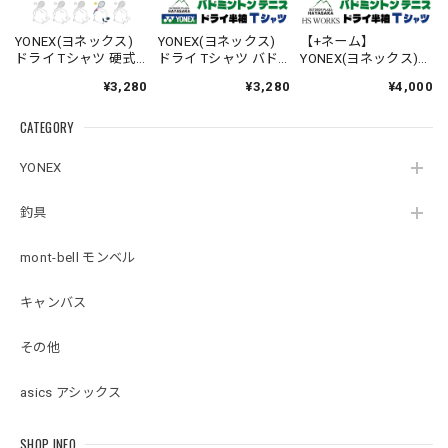
YONEX(ヨネックス)
YONEX(ヨネックス)
【+ネーム】
ドライ Tシャツ 硬式
ドライ Tシャツ バド
YONEX(ヨネックス)
テニス【ラインデザ
ミントン テニス 【ワ
ドライ Tシャツ バド
¥3,280
¥3,280
¥4,000
イン】【シマエナ
ンちゃんのかお】
ミントン テニス 【ビ
ガ】【スマッシュ】
【16500】【送料無
ッグシルエット】
CATEGORY
【16500】【LINE-
料】
【シマエナガのか
27】【送料無料】
お】【16500】【送料
無料】
YONEX
釣具
mont-bell モンベル
キャンバス
その他
asics アシックス
SHOP INFO