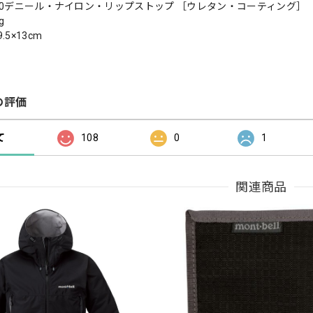
30デニール・ナイロン・リップストップ ［ウレタン・コーティング］
g
5×13cm
の評価
て
108
0
1
関連商品