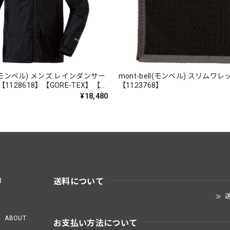
ll(モンベル) メンズ レインダンサー
mont-bell(モンベル) スリムワレ
1128618】【GORE-TEX】【送
【1123768】
¥18,480
送料について
3
送
ABOUT
お支払い方法について