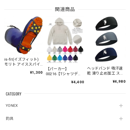
関連商品
is-fit(イズフィット)
モリト アイススパイ
ヘッドバンド 吸汗速
【パーカー】
ク 滑り止め 靴 雪
¥1,300
乾 滑り止め加工 スポ
00216【Tシャツデザ
雪・氷結路面の安全
ーツ オリジナルマー
インの中からお好き
対策
¥4,980
¥4,400
クプリント 3枚セット
なデザインをプリン
ト致します】
CATEGORY
YONEX
釣具