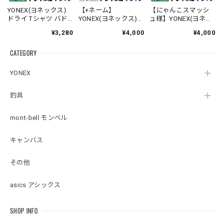
YONEX(ヨネックス)
【+ネーム】
【にゃんこスマッシ
ドライ Tシャツ バド
YONEX(ヨネックス)
ュ様】YONEX(ヨネッ
ミントン テニス 【ワ
ドライ Tシャツ バド
クス) ドライ Tシャツ
¥3,280
¥4,000
¥4,000
ンちゃんのかお】
ミントン テニス 【ビ
バドミントン 【トラ
【16500】【送料無
ッグシルエット】
ねこ からぶり】
CATEGORY
料】
【シマエナガのか
【16500】【送料無
お】【16500】【送料
料】
無料】
YONEX
釣具
mont-bell モンベル
キャンバス
その他
asics アシックス
SHOP INFO