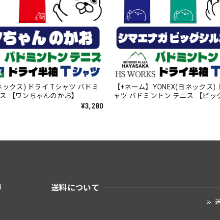
ヨネックス) ドライ Tシャツ バドミ
【+ネーム】YONEX(ヨネックス) 
ニス 【ワンちゃんのかお】
ャツ バドミントン テニス 【ビ
】【送料無料】
ト】【シマエナガのかお】【165
¥3,280
無料】
送料について
3
送