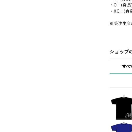
・O：(身長)1
・XO：(身長)
※受注生産
ショップ
すべ