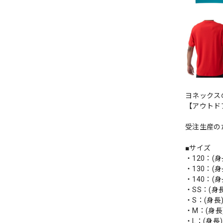
ヨネックス
【アウトド
受注生産の
■サイズ
・120：(身長
・130：(身長
・140：(身長
・SS：(身長)
・S：(身長)1
・M：(身長)1
・L：(身長)1