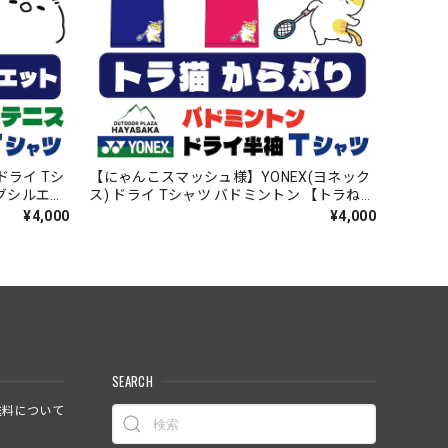
ドライ Tシ
【にゃんこスマッシュ様】YONEX(ヨネック
ッグシルエッ
ス) ドライ Tシャツ バドミントン 【トラねこ
00】【送料
からぶり】【16500】【送料無料】
¥4,000
¥4,000
SEARCH
料について