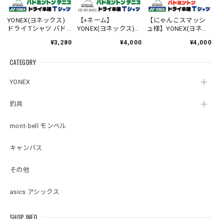
YONEX(ヨネックス)
【+ネーム】
【にゃんこスマッシ
ドライ Tシャツ バド
YONEX(ヨネックス)
ュ様】YONEX(ヨネッ
ミントン テニス 【ワ
ドライ Tシャツ バド
クス) ドライ Tシャツ
¥3,280
¥4,000
¥4,000
ンちゃんのかお】
ミントン テニス 【ビ
バドミントン 【トラ
【16500】【送料無
ッグシルエット】
ねこ からぶり】
CATEGORY
料】
【シマエナガのか
【16500】【送料無
お】【16500】【送料
料】
無料】
YONEX
釣具
mont-bell モンベル
キャンバス
その他
asics アシックス
SHOP INFO