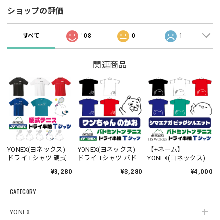
ショップの評価
すべて
108
0
1
関連商品
YONEX(ヨネックス)
YONEX(ヨネックス)
【+ネーム】
ドライ Tシャツ 硬式
ドライ Tシャツ バド
YONEX(ヨネックス)
テニス【ラインデザ
ミントン テニス 【ワ
ドライ Tシャツ バド
¥3,280
¥3,280
¥4,000
イン】【シマエナ
ンちゃんのかお】
ミントン テニス 【ビ
ガ】【スマッシュ】
【16500】【送料無
ッグシルエット】
CATEGORY
【16500】【LINE-
料】
【シマエナガのか
27】【送料無料】
お】【16500】【送料
無料】
YONEX