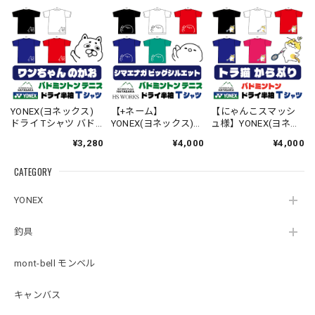
YONEX(ヨネックス)
【+ネーム】
【にゃんこスマッシ
ドライ Tシャツ バド
YONEX(ヨネックス)
ュ様】YONEX(ヨネッ
ミントン テニス 【ワ
ドライ Tシャツ バド
クス) ドライ Tシャツ
¥3,280
¥4,000
¥4,000
ンちゃんのかお】
ミントン テニス 【ビ
バドミントン 【トラ
【16500】【送料無
ッグシルエット】
ねこ からぶり】
CATEGORY
料】
【シマエナガのか
【16500】【送料無
お】【16500】【送料
料】
無料】
YONEX
釣具
mont-bell モンベル
キャンバス