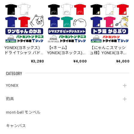
YONEX(ヨネックス)
【+ネーム】
【にゃんこスマッシ
ドライ Tシャツ バド
YONEX(ヨネックス)
ュ様】YONEX(ヨネッ
ミントン テニス 【ワ
ドライ Tシャツ バド
クス) ドライ Tシャツ
¥3,280
¥4,000
¥4,000
ンちゃんのかお】
ミントン テニス 【ビ
バドミントン 【トラ
【16500】【送料無
ッグシルエット】
ねこ からぶり】
CATEGORY
料】
【シマエナガのか
【16500】【送料無
お】【16500】【送料
料】
無料】
YONEX
釣具
mont-bell モンベル
キャンバス