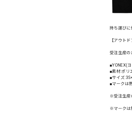
持ち運びに
【アウトド
受注生産の
■YONEX
■素材:ポリ
■サイズ:35
■マークは
※受注生産
※マークは