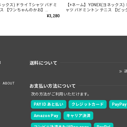
ヨネックス) ドライ Tシャツ バドミ
【+ネーム】YONEX(ヨネックス) 
ニス 【ワンちゃんのかお】
ャツ バドミントン テニス 【ビ
】【送料無料】
ト】【シマエナガのかお】【165
¥3,280
無料】
送料について
3
送
ABOUT
お支払い方法について
次の方法がご利用いただけます。
PAY ID あと払い
クレジットカード
PayPay
Amazon Pay
キャリア決済
コンビニ決済またはPay-easy
PayPal