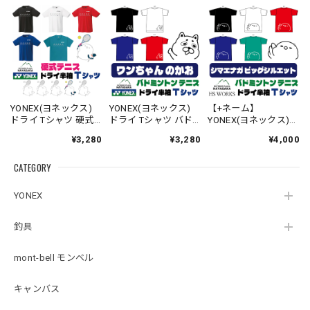
YONEX(ヨネックス)
YONEX(ヨネックス)
【+ネーム】
ドライ Tシャツ 硬式
ドライ Tシャツ バド
YONEX(ヨネックス)
テニス【ラインデザ
ミントン テニス 【ワ
ドライ Tシャツ バド
¥3,280
¥3,280
¥4,000
イン】【シマエナ
ンちゃんのかお】
ミントン テニス 【ビ
ガ】【スマッシュ】
【16500】【送料無
ッグシルエット】
CATEGORY
【16500】【LINE-
料】
【シマエナガのか
27】【送料無料】
お】【16500】【送料
無料】
YONEX
釣具
mont-bell モンベル
キャンバス