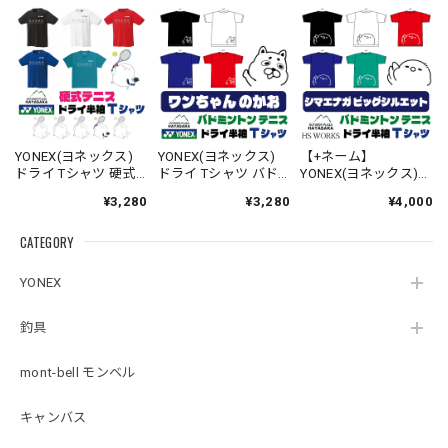
YONEX(ヨネックス)
YONEX(ヨネックス)
【+ネーム】
ドライ Tシャツ 硬式
ドライ Tシャツ バド
YONEX(ヨネックス)
テニス【ラインデザ
ミントン テニス 【ワ
ドライ Tシャツ バド
¥3,280
¥3,280
¥4,000
イン】【シマエナ
ンちゃんのかお】
ミントン テニス 【ビ
ガ】【スマッシュ】
【16500】【送料無
ッグシルエット】
CATEGORY
【16500】【LINE-
料】
【シマエナガのか
27】【送料無料】
お】【16500】【送料
無料】
YONEX
釣具
mont-bell モンベル
キャンバス