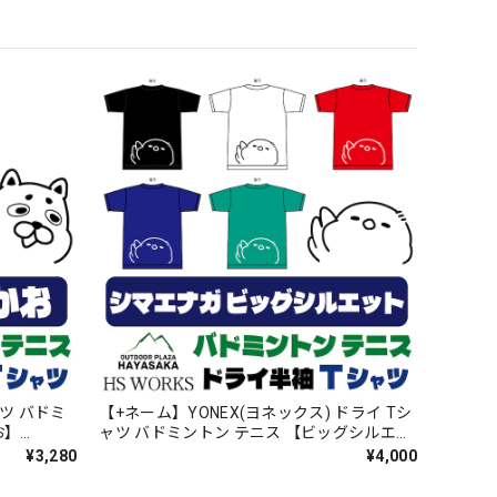
ャツ バドミ
【+ネーム】YONEX(ヨネックス) ドライ Tシ
お】
ャツ バドミントン テニス 【ビッグシルエッ
ト】【シマエナガのかお】【16500】【送料
¥3,280
¥4,000
無料】