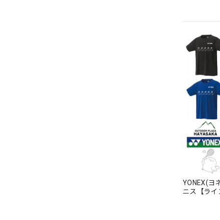
YONEX(
ニス【ライ
マッシュ】【
料】