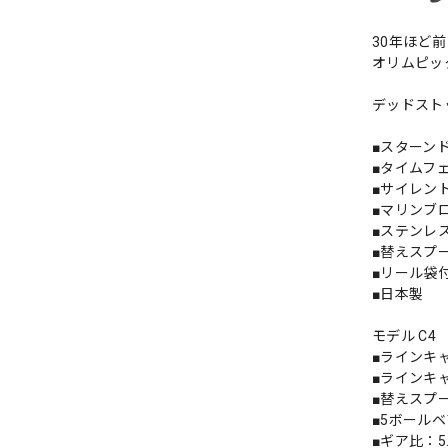
30年ほど
オリムピッ
デッドスト
■スターン
■タイムフ
■サイレン
■マリンブ
■ステンレ
■替えスプ
■リール袋
■日本製
モデル C4
■ラインキャパシ
■ラインキャパシ
■替えスプール
■5ボール
■ギア比：5.