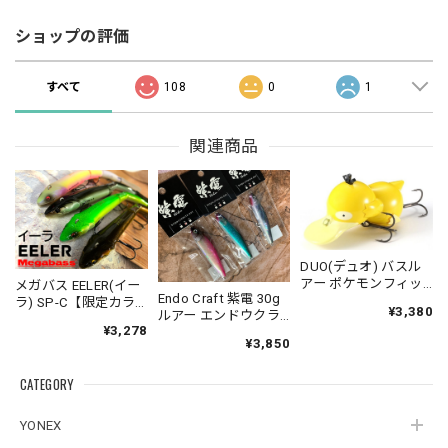
ショップの評価
すべて
108
0
1
関連商品
DUO(デュオ) バスル
アー ポケモンフィッ
メガバス EELER(イー
Endo Craft 紫電 30g
シング コダック
ラ) SP-C【限定カラ
¥3,380
ルアー エンドウクラ
ー】スリムジョイン
¥3,278
フト
トクローラーベイト
¥3,850
Megabass
CATEGORY
YONEX