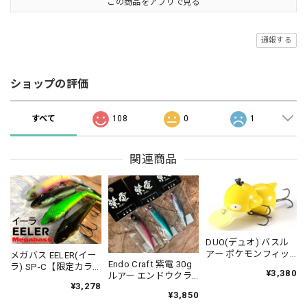
この商品をアプリで見る
通報する
ショップの評価
すべて
108
0
1
関連商品
DUO(デュオ) バスル
アー ポケモンフィッ
メガバス EELER(イー
Endo Craft 紫電 30g
シング コダック
ラ) SP-C【限定カラ
¥3,380
ルアー エンドウクラ
ー】スリムジョイン
¥3,278
フト
トクローラーベイト
¥3,850
Megabass