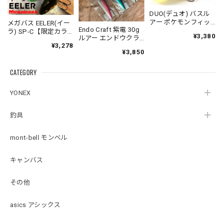
DUO(デュオ) バスル
アー ポケモンフィッ
メガバス EELER(イー
Endo Craft 紫電 30g
シング コダック
ラ) SP-C【限定カラ
¥3,380
ルアー エンドウクラ
ー】スリムジョイン
¥3,278
フト
トクローラーベイト
¥3,850
Megabass
CATEGORY
YONEX
釣具
mont-bell モンベル
キャンバス
その他
asics アシックス