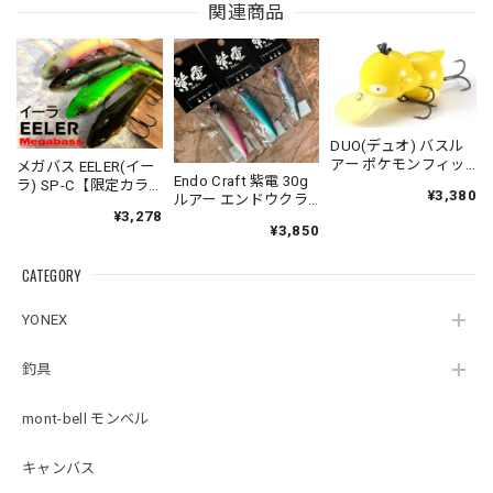
関連商品
DUO(デュオ) バスル
アー ポケモンフィッ
メガバス EELER(イー
Endo Craft 紫電 30g
シング コダック
ラ) SP-C【限定カラ
¥3,380
ルアー エンドウクラ
ー】スリムジョイン
¥3,278
フト
トクローラーベイト
¥3,850
Megabass
CATEGORY
YONEX
釣具
mont-bell モンベル
キャンバス