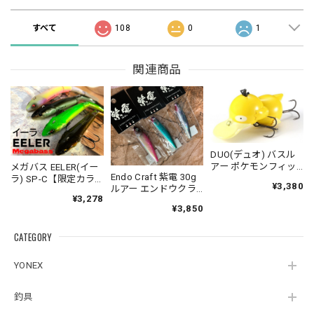
すべて
108
0
1
関連商品
DUO(デュオ) バスル
アー ポケモンフィッ
メガバス EELER(イー
Endo Craft 紫電 30g
シング コダック
ラ) SP-C【限定カラ
¥3,380
ルアー エンドウクラ
ー】スリムジョイン
¥3,278
フト
トクローラーベイト
¥3,850
Megabass
CATEGORY
YONEX
釣具