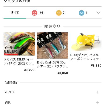
ショップの評価
すべて
108
0
1
関連商品
DUO(デュオ) バスル
アー ポケモンフィッ
メガバス EELER(イー
Endo Craft 紫電 30g
シング コダック
ラ) SP-C【限定カラ
¥3,380
ルアー エンドウクラ
ー】スリムジョイン
¥3,278
フト
トクローラーベイト
¥3,850
Megabass
CATEGORY
YONEX
釣具