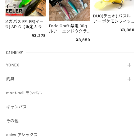
DUO(デュオ) バスル
アー ポケモンフィッ
メガバス EELER(イー
Endo Craft 紫電 30g
シング コダック
ラ) SP-C【限定カラ
¥3,380
ルアー エンドウクラ
ー】スリムジョイン
¥3,278
フト
トクローラーベイト
¥3,850
Megabass
CATEGORY
YONEX
釣具
mont-bell モンベル
キャンバス
その他
asics アシックス