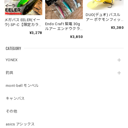
DUO(デュオ) バスル
アー ポケモンフィッ
メガバス EELER(イー
Endo Craft 紫電 30g
シング コダック
ラ) SP-C【限定カラ
¥3,380
ルアー エンドウクラ
ー】スリムジョイン
¥3,278
フト
トクローラーベイト
¥3,850
Megabass
CATEGORY
YONEX
釣具
mont-bell モンベル
キャンバス
その他
asics アシックス