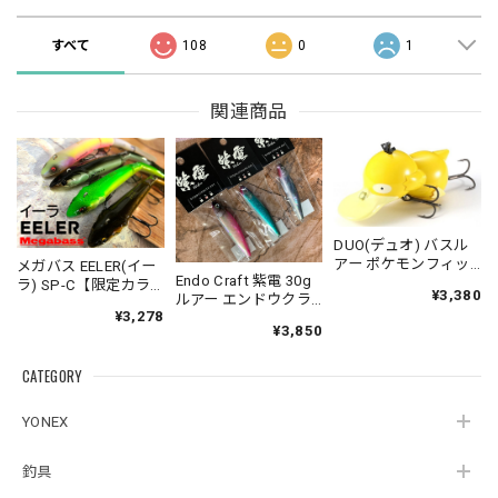
すべて
108
0
1
関連商品
DUO(デュオ) バスル
アー ポケモンフィッ
メガバス EELER(イー
Endo Craft 紫電 30g
シング コダック
ラ) SP-C【限定カラ
¥3,380
ルアー エンドウクラ
ー】スリムジョイン
¥3,278
フト
トクローラーベイト
¥3,850
Megabass
CATEGORY
YONEX
釣具