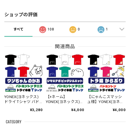
ショップの評価
すべて
108
0
1
関連商品
YONEX(ヨネックス)
【+ネーム】
【にゃんこスマッシ
ドライ Tシャツ バド
YONEX(ヨネックス)
ュ様】YONEX(ヨネッ
ミントン テニス 【ワ
ドライ Tシャツ バド
クス) ドライ Tシャツ
¥3,280
¥4,000
¥4,000
ンちゃんのかお】
ミントン テニス 【ビ
バドミントン 【トラ
【16500】【送料無
ッグシルエット】
ねこ からぶり】
CATEGORY
料】
【シマエナガのか
【16500】【送料無
お】【16500】【送料
料】