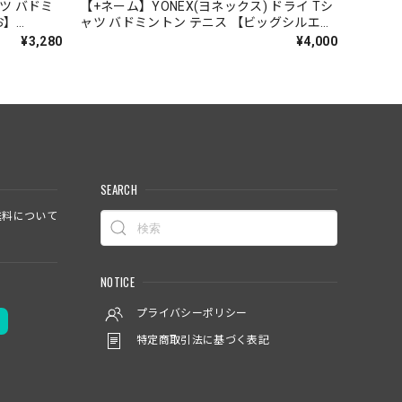
ャツ バドミ
【+ネーム】YONEX(ヨネックス) ドライ Tシ
お】
ャツ バドミントン テニス 【ビッグシルエッ
ト】【シマエナガのかお】【16500】【送料
¥3,280
¥4,000
無料】
SEARCH
料について
NOTICE
プライバシーポリシー
特定商取引法に基づく表記