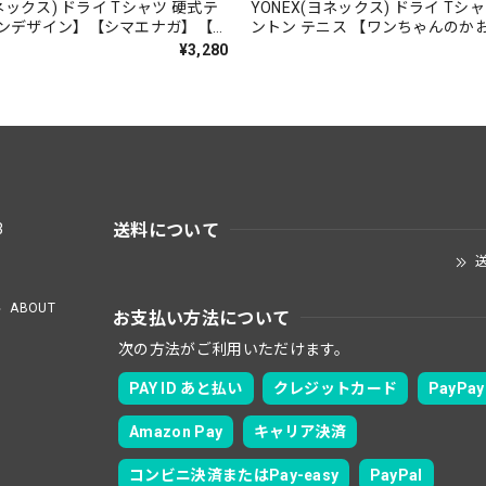
ヨネックス) ドライ Tシャツ 硬式テ
YONEX(ヨネックス) ドライ Tシ
ンデザイン】【シマエナガ】【ス
ントン テニス 【ワンちゃんのか
16500】【LINE-27】【送料無
【16500】【送料無料】
¥3,280
送料について
3
送
ABOUT
お支払い方法について
次の方法がご利用いただけます。
PAY ID あと払い
クレジットカード
PayPay
Amazon Pay
キャリア決済
コンビニ決済またはPay-easy
PayPal