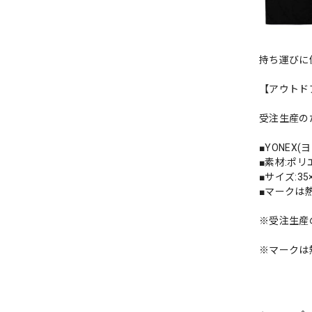
持ち運びに
【アウトド
受注生産の
■YONEX
■素材:ポリ
■サイズ:35
■マークは
※受注生産
※マークは