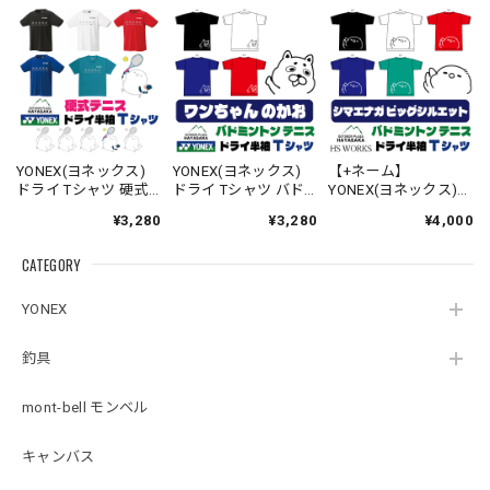
YONEX(ヨネックス)
YONEX(ヨネックス)
【+ネーム】
ドライ Tシャツ 硬式
ドライ Tシャツ バド
YONEX(ヨネックス)
テニス【ラインデザ
ミントン テニス 【ワ
ドライ Tシャツ バド
¥3,280
¥3,280
¥4,000
イン】【シマエナ
ンちゃんのかお】
ミントン テニス 【ビ
ガ】【スマッシュ】
【16500】【送料無
ッグシルエット】
CATEGORY
【16500】【LINE-
料】
【シマエナガのか
27】【送料無料】
お】【16500】【送料
無料】
YONEX
釣具
mont-bell モンベル
キャンバス