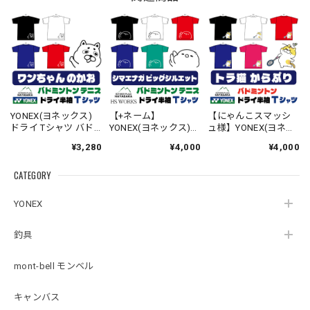
YONEX(ヨネックス)
【+ネーム】
【にゃんこスマッシ
ドライ Tシャツ バド
YONEX(ヨネックス)
ュ様】YONEX(ヨネッ
ミントン テニス 【ワ
ドライ Tシャツ バド
クス) ドライ Tシャツ
¥3,280
¥4,000
¥4,000
ンちゃんのかお】
ミントン テニス 【ビ
バドミントン 【トラ
【16500】【送料無
ッグシルエット】
ねこ からぶり】
CATEGORY
料】
【シマエナガのか
【16500】【送料無
お】【16500】【送料
料】
無料】
YONEX
釣具
mont-bell モンベル
キャンバス