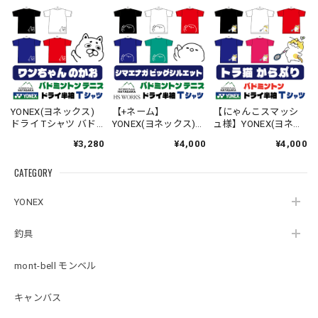
YONEX(ヨネックス)
【+ネーム】
【にゃんこスマッシ
ドライ Tシャツ バド
YONEX(ヨネックス)
ュ様】YONEX(ヨネッ
ミントン テニス 【ワ
ドライ Tシャツ バド
クス) ドライ Tシャツ
¥3,280
¥4,000
¥4,000
ンちゃんのかお】
ミントン テニス 【ビ
バドミントン 【トラ
【16500】【送料無
ッグシルエット】
ねこ からぶり】
CATEGORY
料】
【シマエナガのか
【16500】【送料無
お】【16500】【送料
料】
無料】
YONEX
釣具
mont-bell モンベル
キャンバス