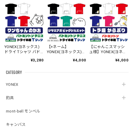
YONEX(ヨネックス)
【+ネーム】
【にゃんこスマッシ
ドライ Tシャツ バド
YONEX(ヨネックス)
ュ様】YONEX(ヨネッ
ミントン テニス 【ワ
ドライ Tシャツ バド
クス) ドライ Tシャツ
¥3,280
¥4,000
¥4,000
ンちゃんのかお】
ミントン テニス 【ビ
バドミントン 【トラ
【16500】【送料無
ッグシルエット】
ねこ からぶり】
CATEGORY
料】
【シマエナガのか
【16500】【送料無
お】【16500】【送料
料】
無料】
YONEX
釣具
mont-bell モンベル
キャンバス